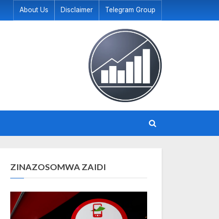
About Us
Disclaimer
Telegram Group
Toggle
search
form
ZINAZOSOMWA ZAIDI