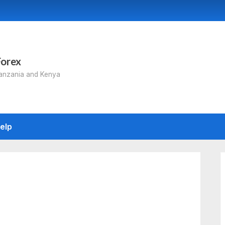
Forex
Tanzania and Kenya
elp