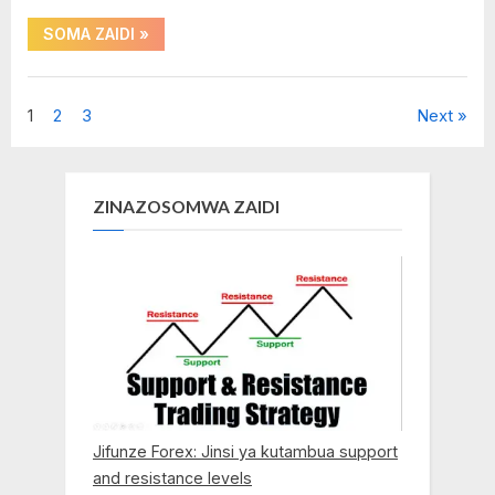
“Jifunze
SOMA ZAIDI
»
Forex:
Jinsi
ya
kutambua
supply
Education
Posts
1
2
3
Next
and
,
demand
zones”
pagination
Forex
,
ZINAZOSOMWA ZAIDI
Forex
kwa
kiswahili
,
Jifunze
Forex
,
Technical
Analysis
Jifunze Forex: Jinsi ya kutambua support
and resistance levels