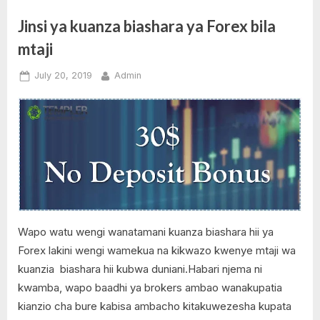
30
Free
za
Jinsi ya kuanza biashara ya Forex bila
kianzio
30
kutoka
mtaji
TickMill
USD
Forex
,
Broker”
Posted
By
July 20, 2019
Admin
M-
on
No
Pesa
on
Comments
,
Jinsi
TickMill
ya
kuanza
biashara
ya
Forex
bila
Wapo watu wengi wanatamani kuanza biashara hii ya
mtaji
Forex lakini wengi wamekua na kikwazo kwenye mtaji wa
kuanzia biashara hii kubwa duniani.Habari njema ni
kwamba, wapo baadhi ya brokers ambao wanakupatia
kianzio cha bure kabisa ambacho kitakuwezesha kupata