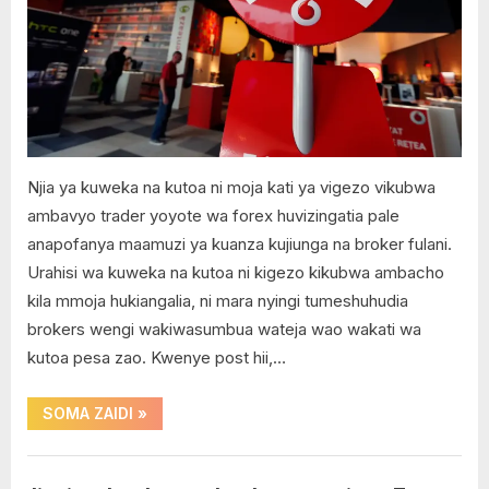
kuweka
na
kutoa
pesa
kupitia
mitandao
ya
simu
Njia ya kuweka na kutoa ni moja kati ya vigezo vikubwa
ambavyo trader yoyote wa forex huvizingatia pale
anapofanya maamuzi ya kuanza kujiunga na broker fulani.
Urahisi wa kuweka na kutoa ni kigezo kikubwa ambacho
kila mmoja hukiangalia, ni mara nyingi tumeshuhudia
brokers wengi wakiwasumbua wateja wao wakati wa
kutoa pesa zao. Kwenye post hii,…
“Broker
SOMA ZAIDI
»
wa
Forex
anayeruhusu
kuweka
AirTel
na