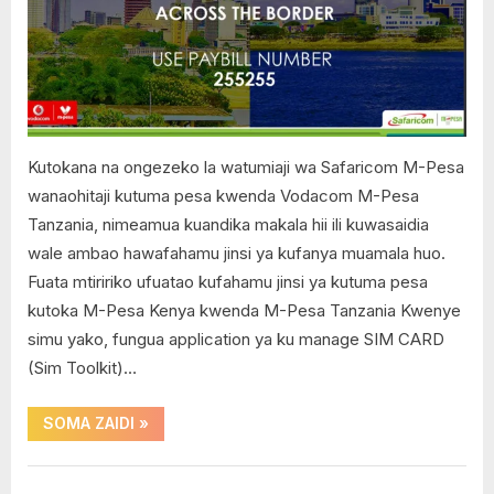
kutuma
pesa
kutoka
Safaricom
Kenya
kwenda
Vodacom
Kutokana na ongezeko la watumiaji wa Safaricom M-Pesa
Tanzania
wanaohitaji kutuma pesa kwenda Vodacom M-Pesa
Tanzania, nimeamua kuandika makala hii ili kuwasaidia
wale ambao hawafahamu jinsi ya kufanya muamala huo.
Fuata mtiririko ufuatao kufahamu jinsi ya kutuma pesa
kutoka M-Pesa Kenya kwenda M-Pesa Tanzania Kwenye
simu yako, fungua application ya ku manage SIM CARD
(Sim Toolkit)…
“Jinsi
SOMA ZAIDI
»
ya
kutuma
pesa
kutoka