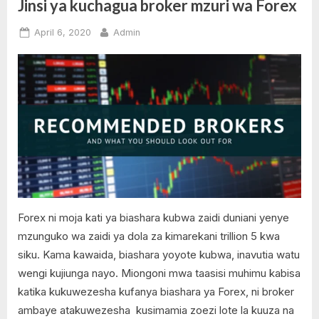
Jinsi ya kuchagua broker mzuri wa Forex
kutoa
Money
pesa
kupitia
,
Posted
By
April 6, 2020
Admin
mitandao
Best
on
No
ya
simu”
Forex
on
Comments
Brokers
Jinsi
in
ya
Kenya
kuchagua
,
broker
Best
mzuri
Forex
wa
Brokers
Forex
in
Tanzania
Forex ni moja kati ya biashara kubwa zaidi duniani yenye
,
Biashara
mzunguko wa zaidi ya dola za kimarekani trillion 5 kwa
ya
siku. Kama kawaida, biashara yoyote kubwa, inavutia watu
Forex
wengi kujiunga nayo. Miongoni mwa taasisi muhimu kabisa
,
katika kukuwezesha kufanya biashara ya Forex, ni broker
Exness
ambaye atakuwezesha kusimamia zoezi lote la kuuza na
,