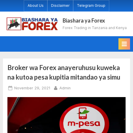
Skip
About Us
Disclaimer
Telegram Group
to
content
Biashara ya Forex
Forex Trading in Tanzania and Kenya
Broker wa Forex anayeruhusu kuweka
na kutoa pesa kupitia mitandao ya simu
Posted
By
November 29, 2021
Admin
on
No
on
Comments
Broker
wa
Forex
anayeruhusu