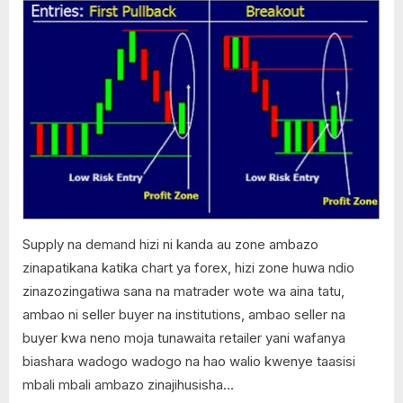
,
on
Comments
Jifunze
Jifunze
Forex
Forex:
,
Jinsi
Support
ya
and
kutambua
Resistance
supply
and
demand
zones
Supply na demand hizi ni kanda au zone ambazo
zinapatikana katika chart ya forex, hizi zone huwa ndio
zinazozingatiwa sana na matrader wote wa aina tatu,
ambao ni seller buyer na institutions, ambao seller na
buyer kwa neno moja tunawaita retailer yani wafanya
biashara wadogo wadogo na hao walio kwenye taasisi
mbali mbali ambazo zinajihusisha…