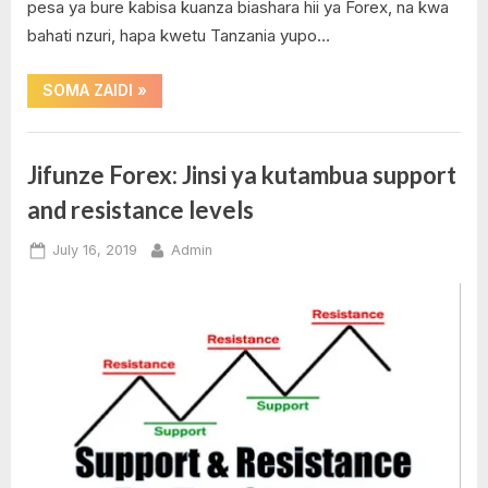
pesa ya bure kabisa kuanza biashara hii ya Forex, na kwa
bahati nzuri, hapa kwetu Tanzania yupo…
“Jinsi
SOMA ZAIDI
»
ya
kuanza
biashara
ya
Biashara
Forex
Jifunze Forex: Jinsi ya kutambua support
bila
ya
mtaji”
and resistance levels
Forex
,
Posted
By
July 16, 2019
Admin
Free
on
No
30
on
Comments
USD
Jifunze
,
Forex:
Jifunze
Jinsi
Forex
ya
,
kutambua
No
support
Deposit
and
Bonus