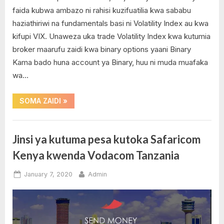
Binary
Regulated
faida kubwa ambazo ni rahisi kuzifuatilia kwa sababu
Brokers
haziathiriwi na fundamentals basi ni Volatility Index au kwa
kifupi VIX. Unaweza uka trade Volatility Index kwa kutumia
broker maarufu zaidi kwa binary options yaani Binary
Kama bado huna account ya Binary, huu ni muda muafaka
wa…
“Jinsi
SOMA ZAIDI
»
ya
ku
trade
Volatility
Binary
Index
Jinsi ya kutuma pesa kutoka Safaricom
kwa
Options
kutumia
Kenya kwenda Vodacom Tanzania
Binary”
,
Meta
Posted
By
January 7, 2020
Admin
Trader
on
1
5
on
Comment
,
Jinsi
Volatility
ya
Index