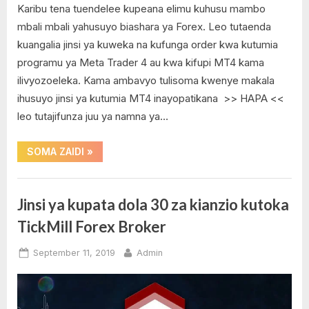
M-Pesa
Karibu tena tuendelee kupeana elimu kuhusu mambo
ya
mbali mbali yahusuyo biashara ya Forex. Leo tutaenda
Forex
kwa
kuangalia jinsi ya kuweka na kufunga order kwa kutumia
kutumia
programu ya Meta Trader 4 au kwa kifupi MT4 kama
MT4
ilivyozoeleka. Kama ambavyo tulisoma kwenye makala
ihusuyo jinsi ya kutumia MT4 inayopatikana >> HAPA <<
leo tutajifunza juu ya namna ya…
“Jinsi
SOMA ZAIDI
»
ya
kuweka
na
kufunga
Forex
order
Jinsi ya kupata dola 30 za kianzio kutoka
ya
kwa
Forex
TickMill Forex Broker
kwa
kiswahili
kutumia
,
MT4”
Posted
By
September 11, 2019
Admin
Jifunze
on
No
Forex
on
Comments
,
Jinsi
Meta