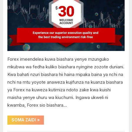
ya
Trader
kupata
4
dola
,
30
TemplerFx
za
kianzio
kutoka
TickMill
Forex
Forex imeendelea kuwa biashara yenye mzunguko
Broker
mkubwa wa fedha kuliko biashara nyingine zozote duniani.
Kwa bahati nzuri biashara hii haina mipaka baina ya nchi na
nchi na mtu yoyote anaweza kujifunza na kuanza biashara
ya Forex na kuweza kutimiza ndoto zake kwa kuishi
maisha yenye uhuru wa kiuchumi. Ingawa ukweli ni
kwamba, Forex sio biashara…
“Jinsi
SOMA ZAIDI
»
ya
kupata
dola