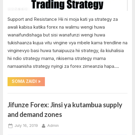
resistance
levels
Support and Resistance Hii ni moja kati ya strategy za
awali kabisa katika forex na walimu wengi huwa
wanaifundishaga but sisi wanafunzi wengi huwa
tukishaanza kujua vitu vingine vya mbele kama trendline na
vinginevyo basi huwa tunaipuuza hii strategy, ila kiuhalisia
hii ndio strategy mama, nkisema strategy mama
namaanisha strategy nyingi za forex zimeanzia hapa….
“Jifunze
SOMA ZAIDI
»
Forex:
Jinsi
ya
kutambua
support
Education
Jifunze Forex: Jinsi ya kutambua supply
and
,
resistance
and demand zones
levels”
Forex
kwa
Posted
By
July 16, 2019
Admin
kiswahili
on
No