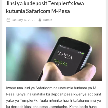
Safaricom
Kenya
Jinsi ya kudeposit Templerfx kwa
Kenya
,
kwenda
kutumia Safaricom M-Pesa
Vodacom
Safaricom
Tanzania”
M-Pesa
Posted
By
January 6, 2020
Admin
,
on
1
Tanzania
on
Comment
,
Jinsi
Vodacom
ya
M-Pesa
kudeposit
Templerfx
kwa
kutumia
Safaricom
M-
Pesa
Iwapo una laini ya Safaricom na unatumia huduma ya M-
Pesa Kenya, na unataka ku deposit pesa kwenye account
yako ya TemplerFx, fuata mtiririko huu ili kufahamu jinsi ya
ku deposit kiasi cha pesa upendacho. Kama bado huna