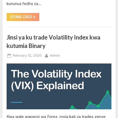
kununua fedha za…
Exness
Tanzania
,
“Jinsi
SOMA ZAIDI
»
ya
M-
kuchagua
Pesa
broker
mzuri
,
Best
wa
Jinsi ya ku trade Volatility Index kwa
TigoPesa
Forex”
Forex
kutumia Binary
Brokers
in
Posted
By
February 12, 2020
Admin
Kenya
on
No
,
on
Comments
Best
Jinsi
Forex
ya
Brokers
ku
in
trade
Tanzania
Volatility
,
Index
Forex
kwa
Regulators
kutumia
,
Kwa wale wapenzi wa Forex, moja kati ya trades zenye