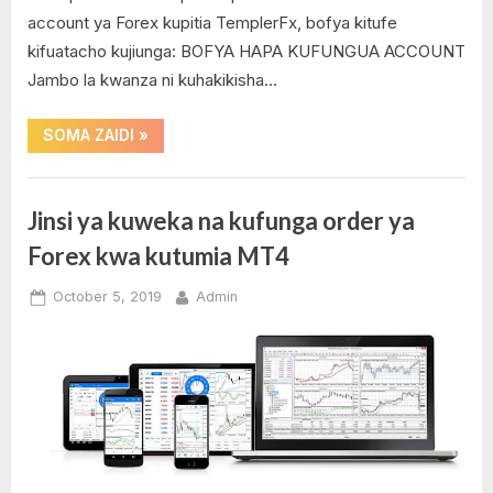
account ya Forex kupitia TemplerFx, bofya kitufe
kifuatacho kujiunga: BOFYA HAPA KUFUNGUA ACCOUNT
Jambo la kwanza ni kuhakikisha…
“Jinsi
SOMA ZAIDI
»
ya
kudeposit
Templerfx
kwa
kutumia
Kenya
Jinsi ya kuweka na kufunga order ya
Safaricom
,
M-
Forex kwa kutumia MT4
Pesa”
M-
Pesa
Posted
By
October 5, 2019
Admin
,
on
No
M-
on
Comments
Pesa
Jinsi
Kenya
ya
,
kuweka
Safaricom
na
,
kufunga
Safaricom
order